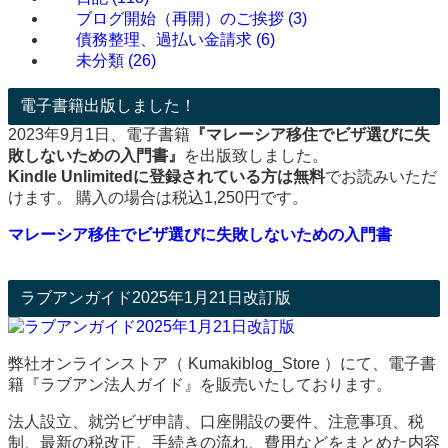
ブログ開始（再開）のご挨拶
(3)
債務整理、過払い金請求
(6)
未分類
(26)
電子書籍出版しました！
2023年9月1日、電子書籍
『マレーシア移住でビザ選びに失
敗しないための入門書』
を出版致しました。
Kindle Unlimitedに登録されている方は無料
でお読みいただ
けます。 購入の場合は税込1,250円です。
マレーシア移住でビザ選びに失敗しないための入門書
ラブアンガイド2025年1月21日改訂版
弊社オンラインストア（ Kumakiblog_Store ）にて、電子書
籍『ラブアン法人ガイド』を販売いたしております。
法人設立、就労ビザ申請、口座開設の要件、注意事項、税
制、最新の税改正、手続きの流れ、費用などをまとめた内容