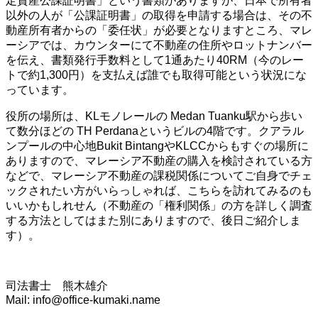
定資産公課証明書」という書類がありますが、日本で所有者
以外の人が「公課証明書」の取得を申請する場合は、その不
動産所有者からの「委任状」が必要となりますところ、マレ
ーシアでは、カウンターにて不動産の住所やロットナンバー
を伝え、書類発行手数料として1通あたり40RM（今のレー
トで約1,300円）を支払えば誰でも取得可能という状況にな
っています。
役所の場所は、KLモノレールの Medan Tuanku駅から歩い
て数分ほどの TH Perdanaというビルの4階です。クアラル
ンプールの中心地Bukit BintangやKLCCからもすぐの場所に
ありますので、マレーシア不動産の購入を検討されている方
などで、マレーシア不動産の課税関係についてご自身でチェ
ックされたい方がいらっしゃれば、こちらを訪れてみるのも
いいかもしれせん（不動産の「権利関係」の方を詳しく調査
する方法としてはまた別にありますので、後日ご紹介しま
す）。
司法書士 熊木雄介
Mail: info@office-kumaki.name