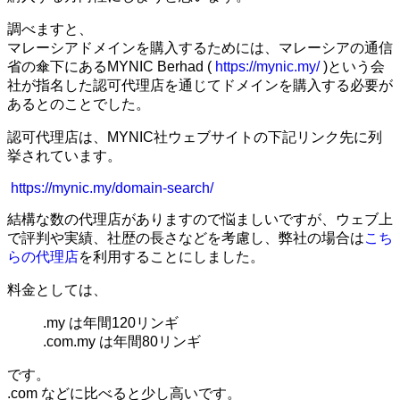
調べますと、
マレーシアドメインを購入するためには、マレーシアの通信
省の
傘下にあるMYNIC Berhad (
https://mynic.my/
)という会
社が指名した認可代理店を通じてドメインを購入する必要が
あるとのことでした。
認可代理店は、MYNIC社ウェブサイトの下記リンク先に列
挙されています。
https://
mynic.my/domain-search/
結構な数の代理店がありますので悩ましいですが、ウェブ上
で評判や実績、社歴の長さなどを考慮し、弊社の場合は
こち
らの代理店
を利用することにしました。
料金としては、
.my は年間120リンギ
.com.my は年間80リンギ
です。
.com などに比べると少し高いです。