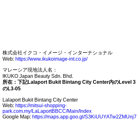
株式会社イクコ・イメージ・インターナショナル
Web:
https://www.ikukoimage-int.co.jp/
マレーシア現地法人名：
IKUKO Japan Beauty Sdn. Bhd.
所在：下記Lalaport Bukit Bintang City Center内のLevel 3
のL3-05
Lalaport Bukit Bintang City Center
Web:
https://mitsui-shopping-
park.com.my/LaLaportBBCC/Main/Index
Google Map:
https://maps.app.goo.gl/S3KiUUYATw2ZMUnj7