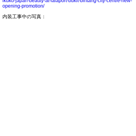
ikuko-japan-beauty-at-lalaport-bukit-bintang-city-centre-new-
opening-promotion/
内装工事中の写真：