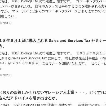
ちは。 KSG Holdings Ltd.の司法書士 熊木です。 コワーキングスペ
ーシアへ移住された後、 自宅やカフェで仕事をすることを選択される方
ですが、 マレーシアには多くのコワーキングスペースがありますので そ
用してい...
8年7月30日
８年９月１日に導入される Sales and Services Tax セミナ
内。
ちは。 KSG Holdings Ltd.の司法書士 熊木です。 ２０１８年９月１
される Sales and Services Tax に関して、 弊社提携先会計事務所（PK
aysia）が ２０１８年８月９日にセミナーを開催いたします。 セミナー
..
8年7月26日
どおりの回答しかくれないマレーシア人士業・・・。どうすれ
込んだアドバイスを引き出せるか。
ちは。 KSG Holdings Ltd.の司法書士 熊木です。 断食明けのマレー