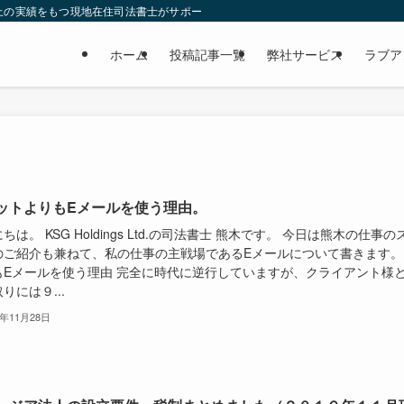
上の実績をもつ現地在住司法書士がサポートします。
ホーム
投稿記事一覧
弊社サービス
ラブア
ットよりもEメールを使う理由。
ちは。 KSG Holdings Ltd.の司法書士 熊木です。 今日は熊木の仕事の
のご紹介も兼ねて、私の仕事の主戦場であるEメールについて書きます
もEメールを使う理由 完全に時代に逆行していますが、クライアント様
りには９...
9年11月28日