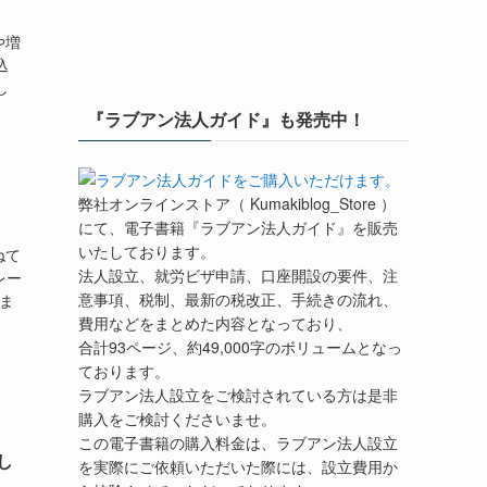
や増
込
し
『ラブアン法人ガイド』も発売中！
弊社オンラインストア（ Kumakiblog_Store ）
にて、電子書籍『ラブアン法人ガイド』を販売
いたしております。
ねて
法人設立、就労ビザ申請、口座開設の要件、注
レー
意事項、税制、最新の税改正、手続きの流れ、
ま
費用などをまとめた内容となっており、
合計93ページ、約49,000字のボリュームとなっ
ております。
ラブアン法人設立をご検討されている方は是非
購入をご検討くださいませ。
この電子書籍の購入料金は、ラブアン法人設立
し
を実際にご依頼いただいた際には、設立費用か