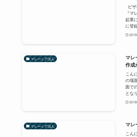
ビザに
『マ
起業に
に登録
201
マレ
マレーシア法人
作成
こんに
の場
面で
となり
201
マレ
マレーシア法人
こんに