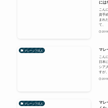
には
こんに
資手
まれ
て、 
201
マレ
マレーシア法人
こんに
日本
シア
すが、
201
マレ
マレーシア法人
くな