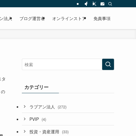
ン法人
ブログ運営者
オンラインストア
免責事項
スタ
。
カテゴリー
との
ラブアン法人
(272)
PVIP
(4)
投資・資産運用
(33)