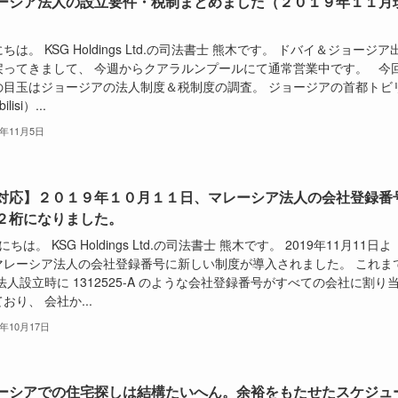
ージア法人の設立要件・税制まとめました（２０１９年１１月
。
ちは。 KSG Holdings Ltd.の司法書士 熊木です。 ドバイ＆ジョージア
戻ってきまして、 今週からクアラルンプールにて通常営業中です。 今
の目玉はジョージアの法人制度＆税制度の調査。 ジョージアの首都トビ
lisi）...
9年11月5日
対応】２０１９年１０月１１日、マレーシア法人の会社登録番
２桁になりました。
ちは。 KSG Holdings Ltd.の司法書士 熊木です。 2019年11月11日よ
マレーシア法人の会社登録番号に新しい制度が導入されました。 これま
法人設立時に 1312525-A のような会社登録番号がすべての会社に割り
おり、 会社か...
9年10月17日
ーシアでの住宅探しは結構たいへん。余裕をもたせたスケジュ