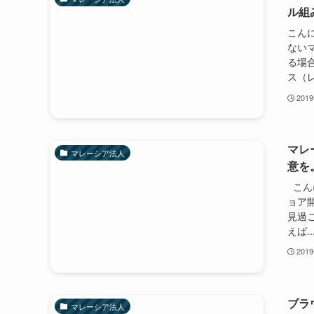
ル組
こんに
ない
る場
ス（レ
201
マレ
マレーシア法人
意を
こんに
ョア
見過
えば..
201
ブラ
マレーシア法人