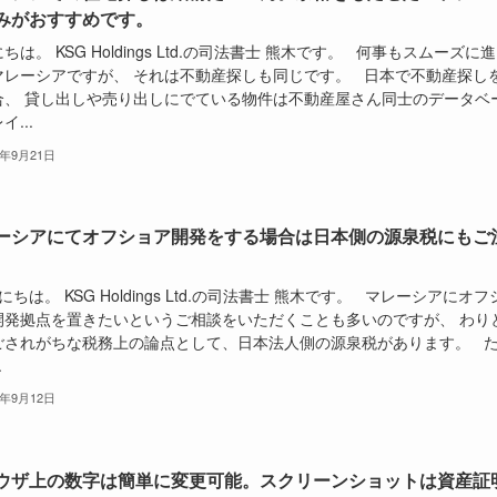
みがおすすめです。
ちは。 KSG Holdings Ltd.の司法書士 熊木です。 何事もスムーズに
マレーシアですが、 それは不動産探しも同じです。 日本で不動産探し
合、 貸し出しや売り出しにでている物件は不動産屋さん同士のデータベ
イ...
9年9月21日
ーシアにてオフショア開発をする場合は日本側の源泉税にもご
。
ちは。 KSG Holdings Ltd.の司法書士 熊木です。 マレーシアにオフ
開発拠点を置きたいというご相談をいただくことも多いのですが、 わり
ごされがちな税務上の論点として、日本法人側の源泉税があります。 
.
9年9月12日
ウザ上の数字は簡単に変更可能。スクリーンショットは資産証