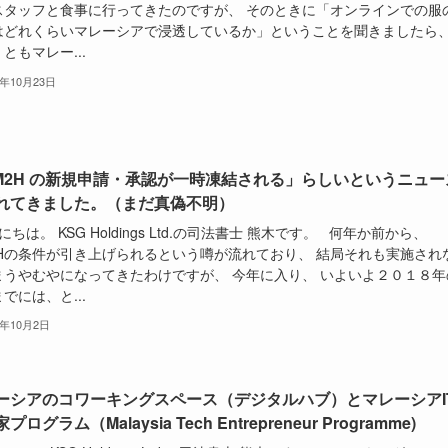
スタッフと食事に行ってきたのですが、 そのときに「オンラインでの服
はどれくらいマレーシアで浸透しているか」ということを聞きましたら
ともマレー...
8年10月23日
M2H の新規申請・承認が一時凍結される」らしいというニュー
れてきました。（まだ真偽不明）
ちは。 KSG Holdings Ltd.の司法書士 熊木です。 何年か前から、
2Hの条件が引き上げられるという噂が流れており、 結局それも実施され
まうやむやになってきたわけですが、 今年に入り、 いよいよ２０１８年
でには、と...
8年10月2日
ーシアのコワーキングスペース（デジタルハブ）とマレーシアI
プログラム（Malaysia Tech Entrepreneur Programme)