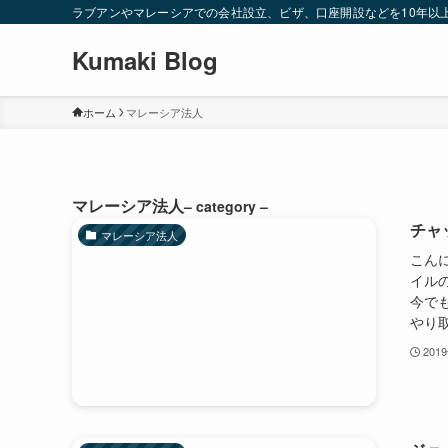
ラブアンやマレーシアでの会社設立、ビザ、口座開設などを10年以
Kumaki Blog
ホーム
マレーシア法人
マレーシア法人
– category –
チャ
マレーシア法人
こんに
イル
今で
やり取
201