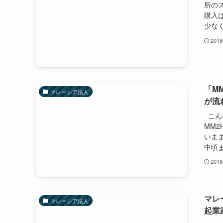
所の
購入
少なく
201
「M
マレーシア法人
が流
こんに
MM
いま
中頃ま
201
マレ
マレーシア法人
起業家