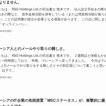
なりません。
ちは。 KSG Holdings Ltd.の司法書士 熊木です。 法人設立手続きの際
続きの際など、 資本金相当額を保有している（または増資相当額が振り
た）ことの証明書の提出が必要となる場面があります。 この点に関しま
「オンラインバン...
9年8月28日
ーシア人とのメールやり取りの難しさ。
ちは。 KSG Holdings Ltd.の司法書士 熊木です。 ２週間ほど休暇もか
に一時帰国しており、 昨晩、マレーシアへ戻ってきました。 今日はマ
人とEメールでやり取りをする難しさとその対応策について書こうと思い
 以下で...
9年8月18日
ーシアのIT企業の免税措置「MSCステータス」が、衝撃的に厳
ったようです。