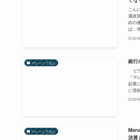
こんに
遇政策
めの
ば、外
201
銀行
マレーシア法人
ビザに
『マ
起業に
に登録
201
Man
マレーシア法人
決算