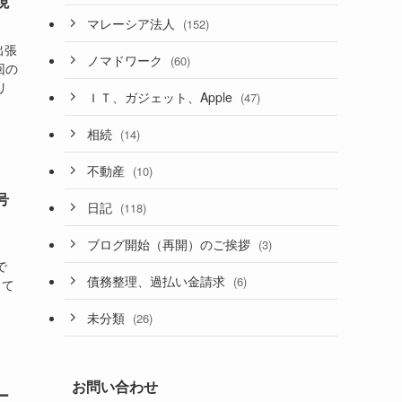
現
マレーシア法人
(152)
出張
ノマドワーク
(60)
回の
リ
ＩＴ、ガジェット、Apple
(47)
相続
(14)
不動産
(10)
号
日記
(118)
ブログ開始（再開）のご挨拶
(3)
で
債務整理、過払い金請求
(6)
当て
未分類
(26)
お問い合わせ
ー