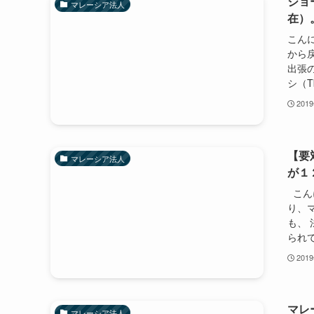
ジョ
マレーシア法人
在）
こんに
から
出張
シ（Tbi
201
【要
マレーシア法人
が１
こんに
り、
も、 
られて
201
マレ
マレーシア法人