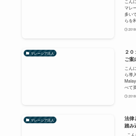
こんに
マレ
多い
らを利
201
２０１
マレーシア法人
ご案
こんに
ら導入
Mal
べて英.
201
法律
マレーシア法人
踏み
こんに