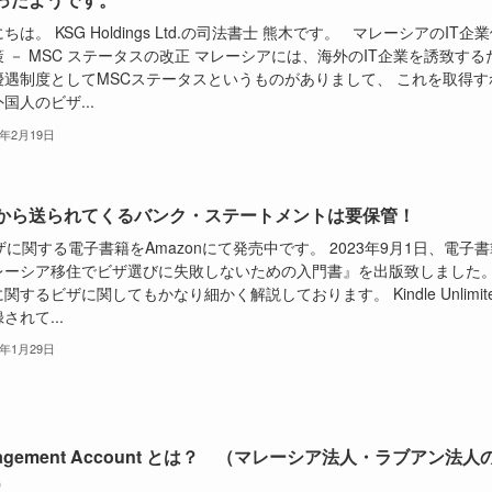
ちは。 KSG Holdings Ltd.の司法書士 熊木です。 マレーシアのIT企
 － MSC ステータスの改正 マレーシアには、海外のIT企業を誘致する
優遇制度としてMSCステータスというものがありまして、 これを取得す
国人のビザ...
9年2月19日
から送られてくるバンク・ステートメントは要保管！
関する電子書籍をAmazonにて発売中です。 2023年9月1日、電子書
レーシア移住でビザ選びに失敗しないための入門書』を出版致しました
関するビザに関してもかなり細かく解説しております。 Kindle Unlimit
されて...
9年1月29日
agement Account とは？ （マレーシア法人・ラブアン法人
）