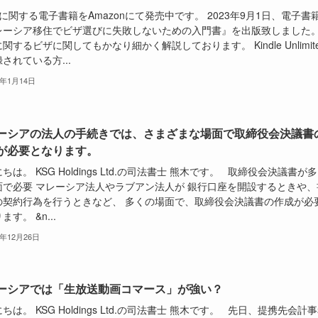
関する電子書籍をAmazonにて発売中です。 2023年9月1日、電子書
レーシア移住でビザ選びに失敗しないための入門書』を出版致しました
関するビザに関してもかなり細かく解説しております。 Kindle Unlimit
されている方...
9年1月14日
ーシアの法人の手続きでは、さまざまな場面で取締役会決議書
が必要となります。
ちは。 KSG Holdings Ltd.の司法書士 熊木です。 取締役会決議書が
面で必要 マレーシア法人やラブアン法人が 銀行口座を開設するときや、
の契約行為を行うときなど、 多くの場面で、取締役会決議書の作成が必
ます。 &n...
8年12月26日
ーシアでは「生放送動画コマース」が強い？
ちは。 KSG Holdings Ltd.の司法書士 熊木です。 先日、提携先会計